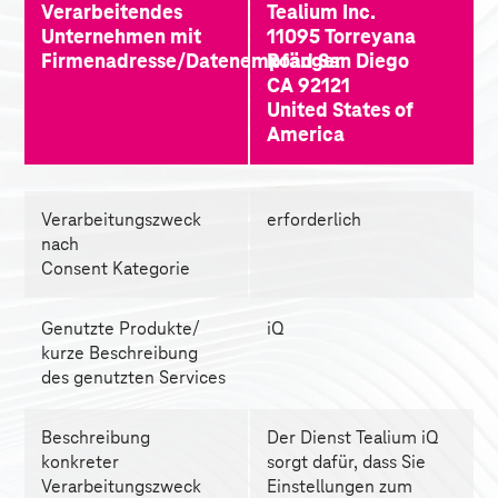
Verarbeitendes 
Tealium Inc. 
Unternehmen mit 
11095 Torreyana 
Firmenadresse/Datenempfänger
Road San Diego 
CA 92121 
United States of 
America 
Verarbeitungszweck 
erforderlich 
nach 
Consent Kategorie
Genutzte Produkte/ 
iQ
kurze Beschreibung 
des genutzten Services
Beschreibung 
Der Dienst Tealium iQ 
konkreter 
sorgt dafür, dass Sie 
Verarbeitungszweck
Einstellungen zum 